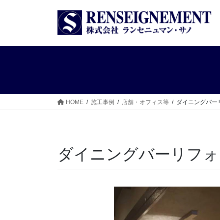
コ
ナ
ン
ビ
テ
ゲ
ン
ー
ツ
シ
へ
ョ
ス
ン
キ
に
ッ
移
HOME
施工事例
店舗・オフィス等
ダイニングバー
プ
動
ダイニングバーリフォ