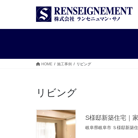
コ
ナ
ン
ビ
テ
ゲ
ン
ー
ツ
シ
へ
ョ
ス
ン
キ
に
ッ
移
HOME
施工事例
リビング
プ
動
リビング
S様邸新築住宅｜
岐阜県岐阜市 Ｓ様邸新築